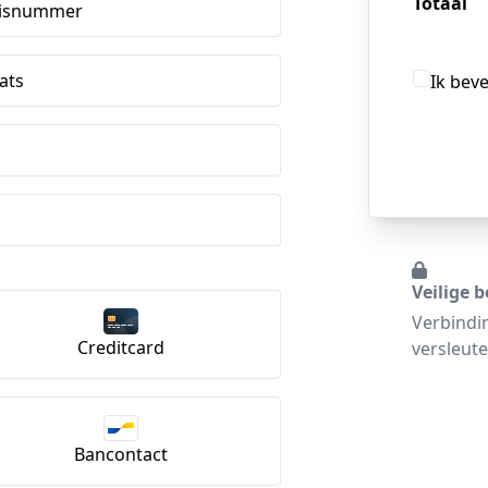
Totaal
isnummer
ats
Ik bev
Veilige b
Verbindi
Creditcard
versleute
Bancontact