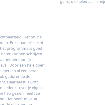
gefixt die helemaal in mijn
Claire Louwers- van Vr
ichtbaarheid. Het online
den. Er zit namelijk echt
 het programma is goed
 beter kunnen schrijven
dat het persoonlijke
t geval. Door een hele open
je meteen al een beter
Ook gedurende de
cht. Daarnaast is Britt
 meedenkt over je eigen
ive heb gezien, heeft ze
ng! Het heeft mij qua
door de deskundige