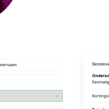
Bestelov
hternaam
Ondersch
Eenmali
Kortings