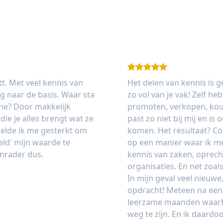
tt. Met veel kennis van
Het delen van kennis is g
g naar de basis. Waar sta
zo vol van je vak! Zelf he
line? Door makkelijk
promoten, verkopen, koude
ie je alles brengt wat ze
past zo niet bij mij en is
voelde ik me gesterkt om
komen. Het resultaat? Co
eld' mijn waarde te
op een manier waar ik me
anrader dus.
kennis van zaken, oprech
organisaties. En net zoals 
In mijn geval veel nieuwe
opdracht! Meteen na een 
leerzame maanden waarbij
weg te zijn. En ik daardo