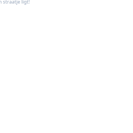
 straatje ligt!
oonhoven