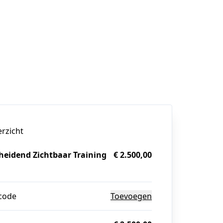
erzicht
eidend Zichtbaar Training
€ 2.500,00
g
code
Toevoegen